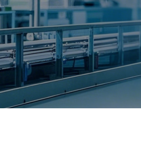
..
..