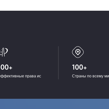
100
+
100
+
ффективные права ис
Страны по всему м