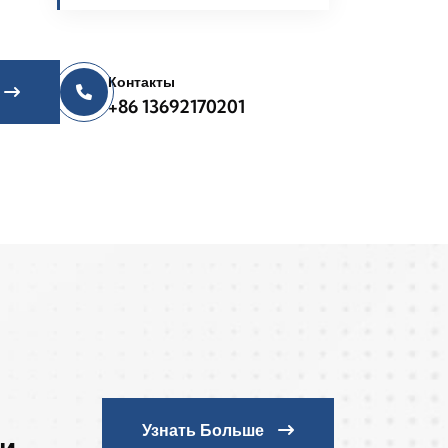
Контакты
+86 13692170201
Узнать Больше
ли