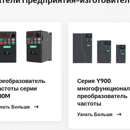
реобразователь
Серия Y900
астоты серии
многофункциона
00M
преобразователь
частоты
знать Больше
Узнать Больше