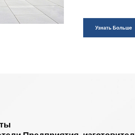
Узнать Больше
оты
атели Предприятия-изготовите