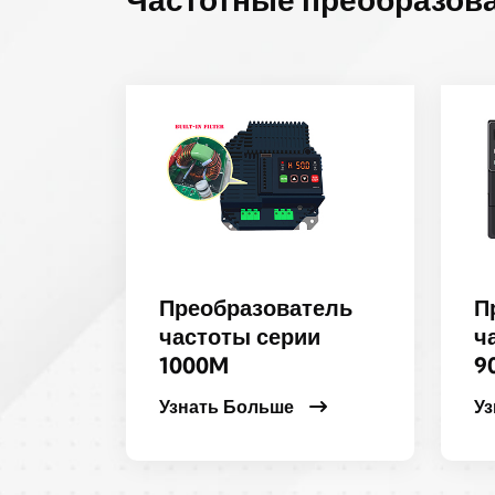
Преобразователь
П
частоты серии
ч
1000M
9
Узнать Больше
У